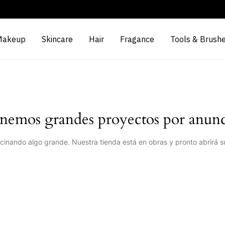
Makeup
Skincare
Hair
Fragance
Tools & Brush
nemos grandes proyectos por anunc
cinando algo grande. Nuestra tienda está en obras y pronto abrirá s