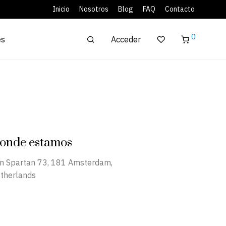
Inicio
Nosotros
Blog
FAQ
Contacto
0
Acceder
es
onde estamos
n Spartan 73, 181 Amsterdam,
therlands