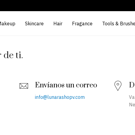
Makeup
Skincare
Hair
Fragance
Tools & Brush
de ti.
Envíanos un correo
D
info@lunarashopv.com
Va
Ne