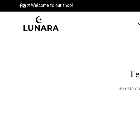
Welcome to our shop!
Te
Se está co