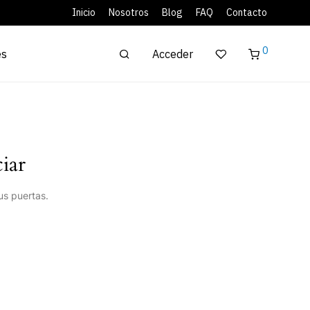
Inicio
Nosotros
Blog
FAQ
Contacto
0
Acceder
es
iar
us puertas.