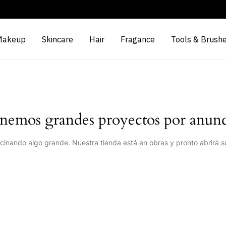
Makeup
Skincare
Hair
Fragance
Tools & Brush
nemos grandes proyectos por anunc
cinando algo grande. Nuestra tienda está en obras y pronto abrirá s