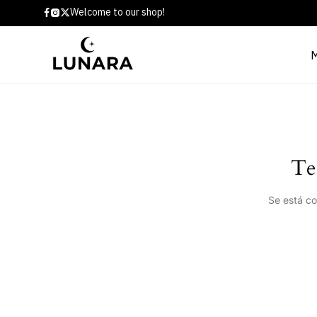
Welcome to our shop!
Te
Se está co