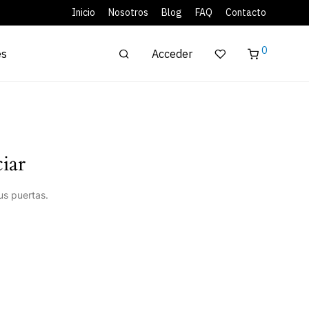
Inicio
Nosotros
Blog
FAQ
Contacto
0
Acceder
es
iar
us puertas.