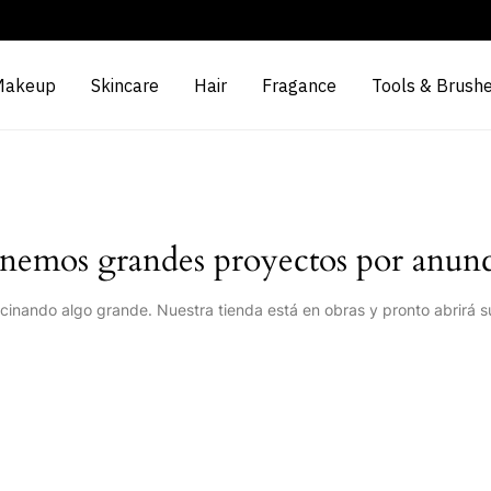
Makeup
Skincare
Hair
Fragance
Tools & Brush
nemos grandes proyectos por anunc
cinando algo grande. Nuestra tienda está en obras y pronto abrirá s