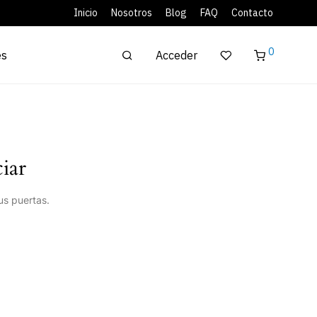
Inicio
Nosotros
Blog
FAQ
Contacto
0
Acceder
es
iar
us puertas.