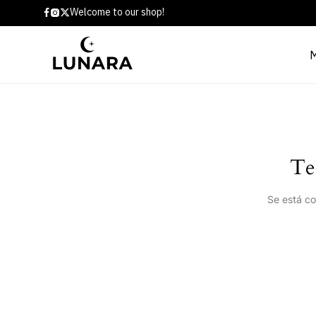
Welcome to our shop!
Te
Se está co