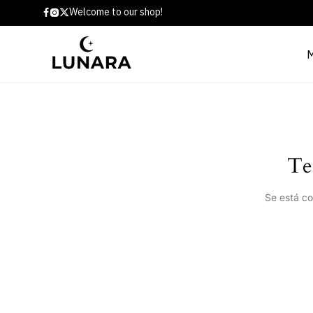
Welcome to our shop!
Te
Se está co