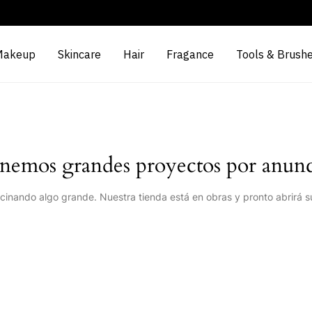
Makeup
Skincare
Hair
Fragance
Tools & Brush
nemos grandes proyectos por anunc
cinando algo grande. Nuestra tienda está en obras y pronto abrirá s