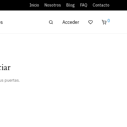
Inicio
Nosotros
Blog
FAQ
Contacto
0
Acceder
es
iar
us puertas.