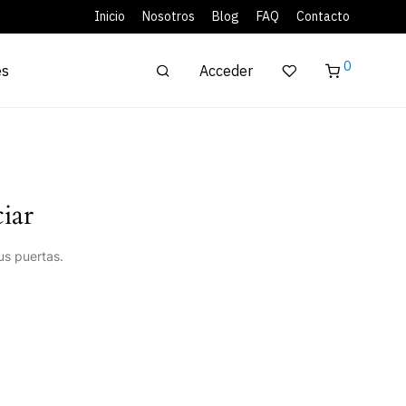
Inicio
Nosotros
Blog
FAQ
Contacto
0
Acceder
es
iar
us puertas.