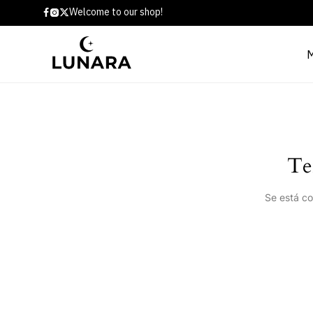
Welcome to our shop!
Te
Se está co