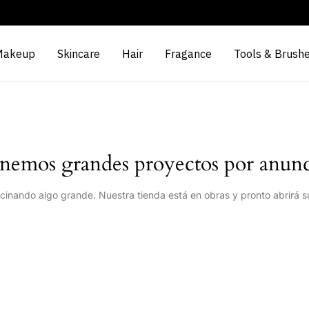
Makeup
Skincare
Hair
Fragance
Tools & Brush
nemos grandes proyectos por anunc
cinando algo grande. Nuestra tienda está en obras y pronto abrirá s