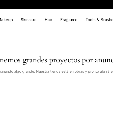
Makeup
Skincare
Hair
Fragance
Tools & Brush
nemos grandes proyectos por anunc
cinando algo grande. Nuestra tienda está en obras y pronto abrirá s