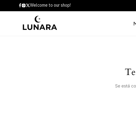
Welcome to our shop!
Te
Se está co