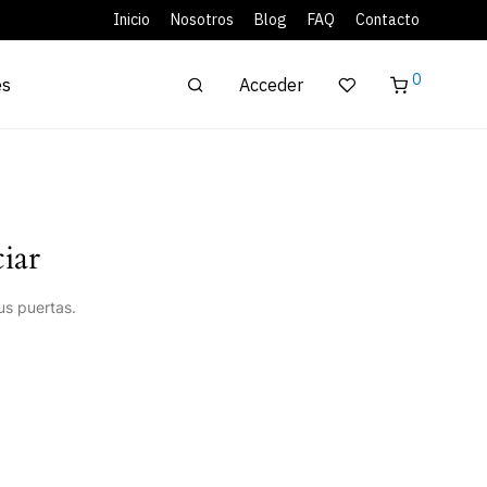
Inicio
Nosotros
Blog
FAQ
Contacto
0
Acceder
es
iar
us puertas.