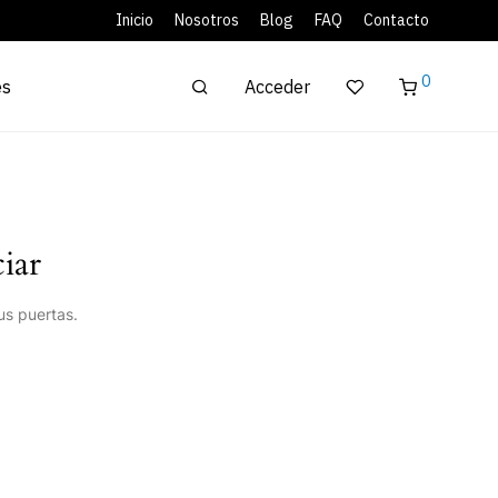
Inicio
Nosotros
Blog
FAQ
Contacto
0
Acceder
es
iar
us puertas.