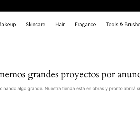
Makeup
Skincare
Hair
Fragance
Tools & Brush
nemos grandes proyectos por anunc
cinando algo grande. Nuestra tienda está en obras y pronto abrirá s