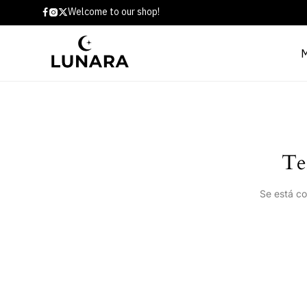
Welcome to our shop!
Te
Se está co