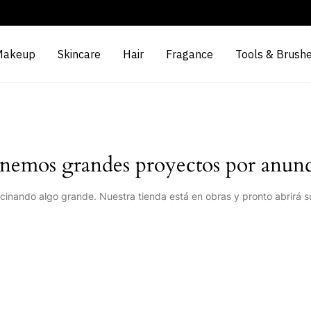
Makeup
Skincare
Hair
Fragance
Tools & Brush
nemos grandes proyectos por anunc
cinando algo grande. Nuestra tienda está en obras y pronto abrirá s