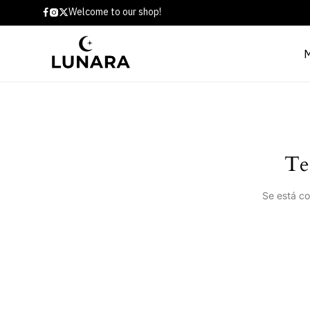
Welcome to our shop!
Te
Se está co