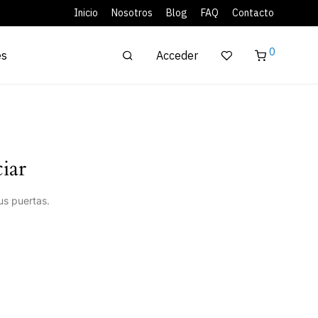
Inicio
Nosotros
Blog
FAQ
Contacto
0
Acceder
es
iar
us puertas.