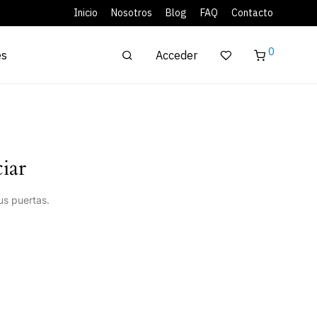
Inicio
Nosotros
Blog
FAQ
Contacto
0
Acceder
es
iar
us puertas.