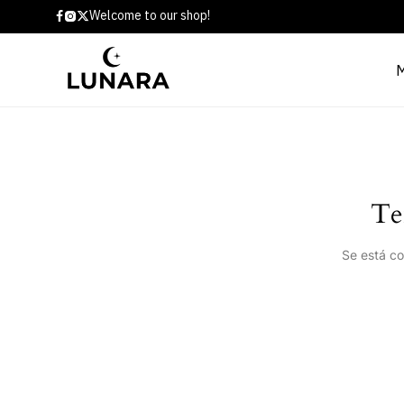
Welcome to our shop!
Te
Se está co