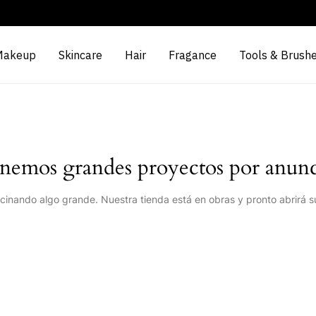
Makeup
Skincare
Hair
Fragance
Tools & Brush
nemos grandes proyectos por anunc
cinando algo grande. Nuestra tienda está en obras y pronto abrirá s