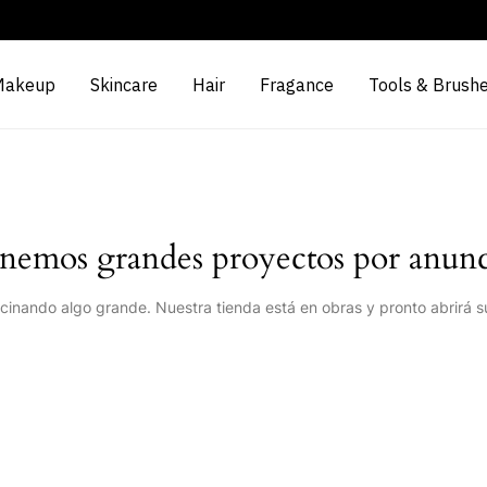
Makeup
Skincare
Hair
Fragance
Tools & Brush
nemos grandes proyectos por anunc
cinando algo grande. Nuestra tienda está en obras y pronto abrirá s