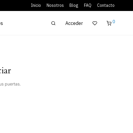
Inicio
Nosotros
Blog
FAQ
Contacto
0
Acceder
es
iar
us puertas.