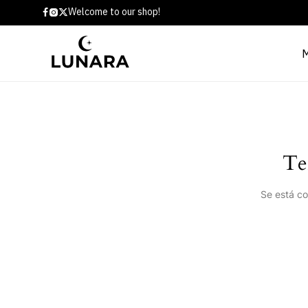
Welcome to our shop!
Te
Se está co