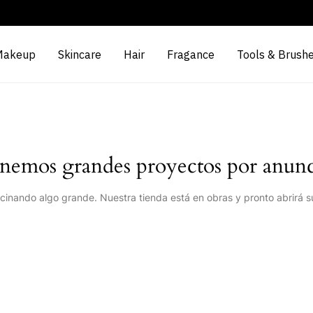
Makeup
Skincare
Hair
Fragance
Tools & Brush
nemos grandes proyectos por anunc
cinando algo grande. Nuestra tienda está en obras y pronto abrirá s