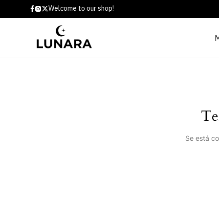
Welcome to our shop!
Te
Se está co