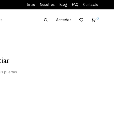
Inicio
Nosotros
Blog
FAQ
Contacto
0
Acceder
es
iar
us puertas.