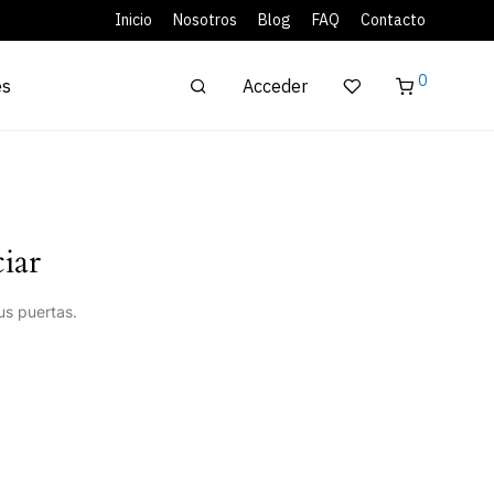
Inicio
Nosotros
Blog
FAQ
Contacto
0
Acceder
es
iar
us puertas.