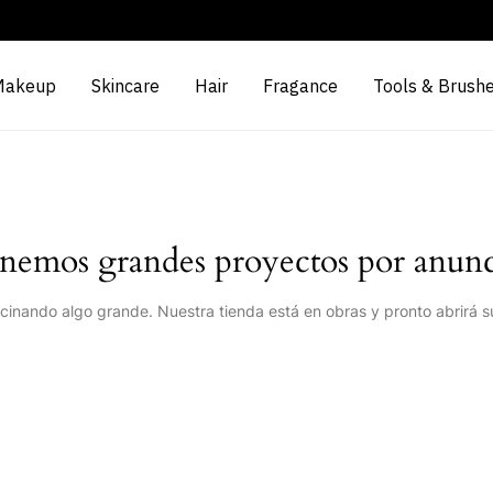
Makeup
Skincare
Hair
Fragance
Tools & Brush
nemos grandes proyectos por anunc
cinando algo grande. Nuestra tienda está en obras y pronto abrirá s