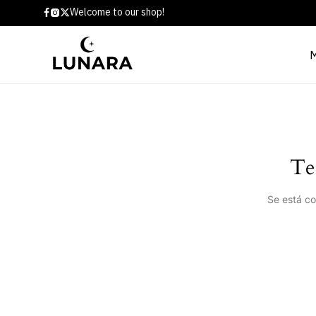
Welcome to our shop!
Te
Se está co