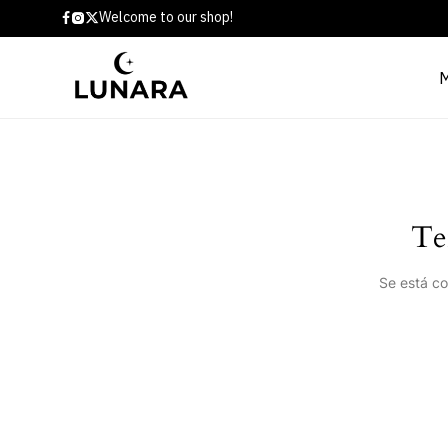
Welcome to our shop!
Te
Se está co