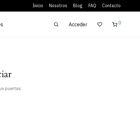
Inicio
Nosotros
Blog
FAQ
Contacto
0
Acceder
es
iar
us puertas.