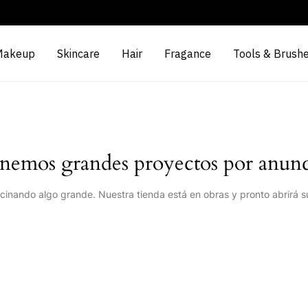
Makeup
Skincare
Hair
Fragance
Tools & Brush
nemos grandes proyectos por anunc
cinando algo grande. Nuestra tienda está en obras y pronto abrirá s