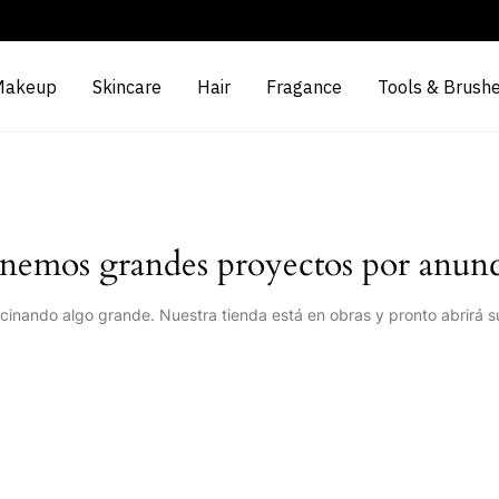
Makeup
Skincare
Hair
Fragance
Tools & Brush
nemos grandes proyectos por anunc
cinando algo grande. Nuestra tienda está en obras y pronto abrirá s