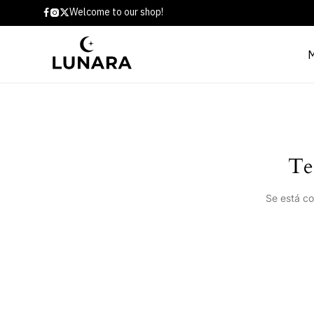
Welcome to our shop!
Te
Se está co