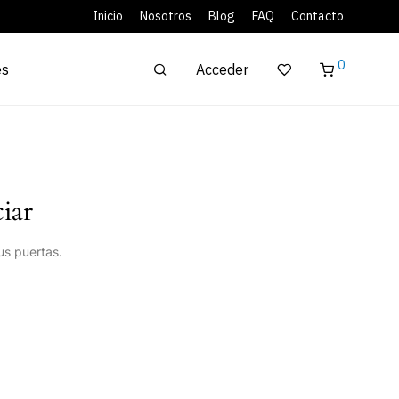
Inicio
Nosotros
Blog
FAQ
Contacto
0
Acceder
es
iar
us puertas.