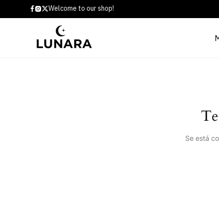
Welcome to our shop!
Te
Se está co