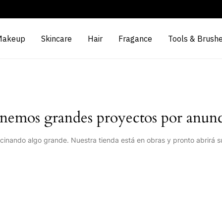
Makeup
Skincare
Hair
Fragance
Tools & Brush
nemos grandes proyectos por anunc
cinando algo grande. Nuestra tienda está en obras y pronto abrirá s