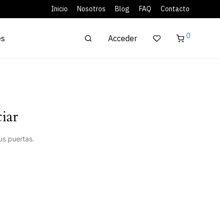
Inicio
Nosotros
Blog
FAQ
Contacto
0
Acceder
es
iar
us puertas.