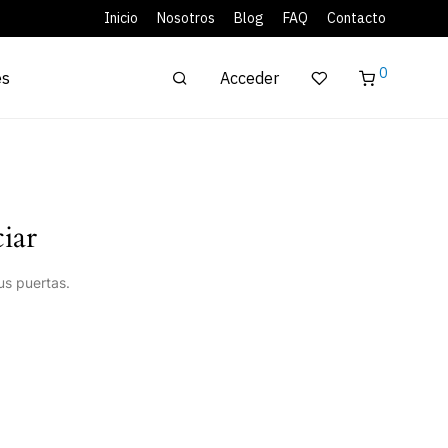
Inicio
Nosotros
Blog
FAQ
Contacto
0
Acceder
es
iar
us puertas.