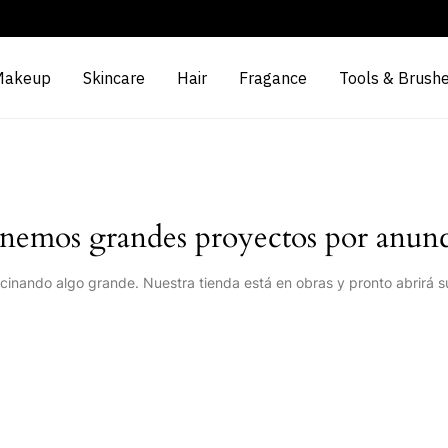
Makeup
Skincare
Hair
Fragance
Tools & Brush
nemos grandes proyectos por anunc
cinando algo grande. Nuestra tienda está en obras y pronto abrirá s