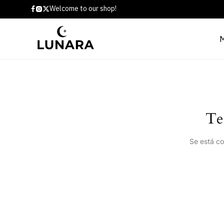
Welcome to our shop!
Te
Se está co