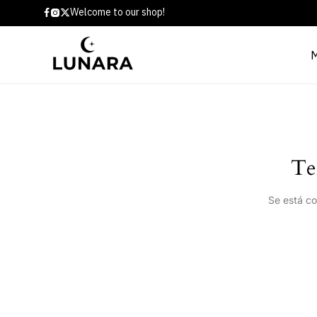
Welcome to our shop!
Te
Se está co