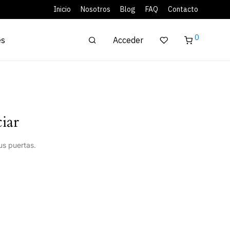
Inicio
Nosotros
Blog
FAQ
Contacto
0
Acceder
es
iar
us puertas.