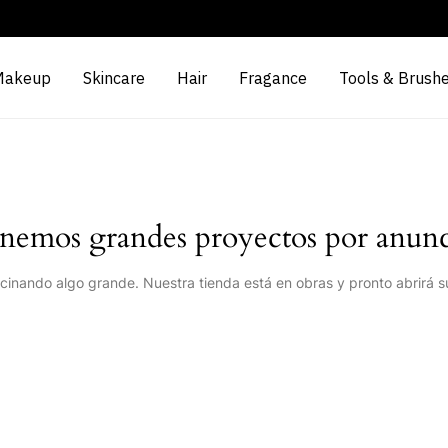
Makeup
Skincare
Hair
Fragance
Tools & Brush
nemos grandes proyectos por anunc
cinando algo grande. Nuestra tienda está en obras y pronto abrirá s