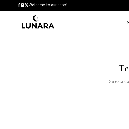
Welcome to our shop!
Te
Se está co