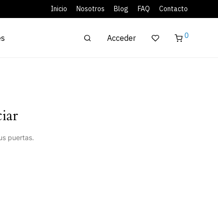
Inicio
Nosotros
Blog
FAQ
Contacto
0
Acceder
es
iar
us puertas.