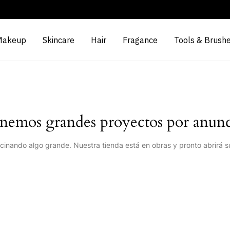
Makeup
Skincare
Hair
Fragance
Tools & Brush
nemos grandes proyectos por anunc
cinando algo grande. Nuestra tienda está en obras y pronto abrirá s