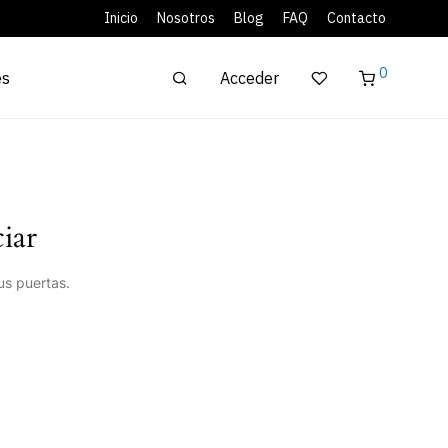
Inicio
Nosotros
Blog
FAQ
Contacto
0
Acceder
es
iar
us puertas.