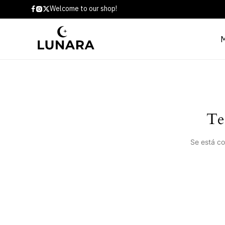
Welcome to our shop!
Te
Se está co