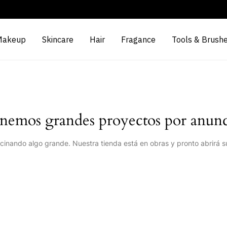
Makeup
Skincare
Hair
Fragance
Tools & Brush
nemos grandes proyectos por anunc
cinando algo grande. Nuestra tienda está en obras y pronto abrirá s