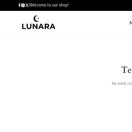
Welcome to our shop!
Te
Se está co