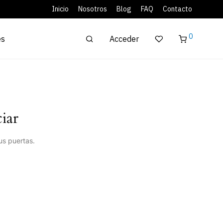
Inicio
Nosotros
Blog
FAQ
Contacto
0
Acceder
es
iar
us puertas.