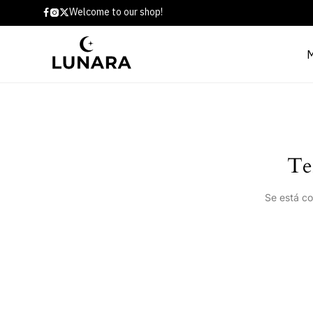
Welcome to our shop!
Te
Se está co