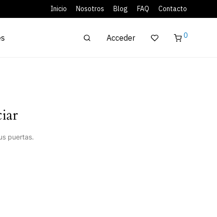
Inicio
Nosotros
Blog
FAQ
Contacto
0
Acceder
es
iar
us puertas.