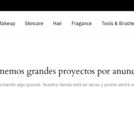
Makeup
Skincare
Hair
Fragance
Tools & Brush
nemos grandes proyectos por anunc
cinando algo grande. Nuestra tienda está en obras y pronto abrirá s