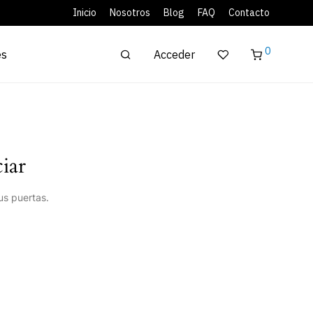
Inicio
Nosotros
Blog
FAQ
Contacto
0
Acceder
es
iar
us puertas.