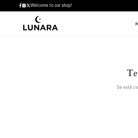
Welcome to our shop!
Te
Se está co