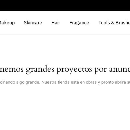
Makeup
Skincare
Hair
Fragance
Tools & Brush
nemos grandes proyectos por anunc
cinando algo grande. Nuestra tienda está en obras y pronto abrirá s