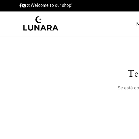
Welcome to our shop!
Te
Se está co