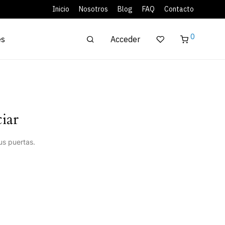
Inicio
Nosotros
Blog
FAQ
Contacto
0
Acceder
es
iar
us puertas.