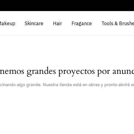
Makeup
Skincare
Hair
Fragance
Tools & Brush
nemos grandes proyectos por anunc
cinando algo grande. Nuestra tienda está en obras y pronto abrirá s