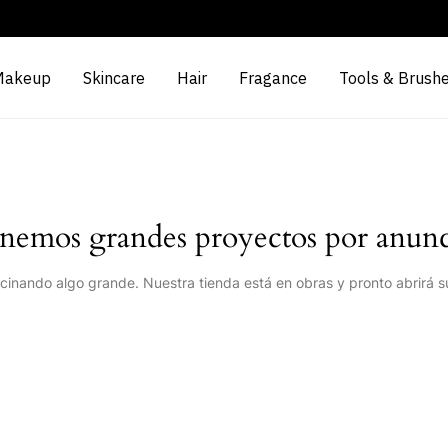
Makeup
Skincare
Hair
Fragance
Tools & Brush
nemos grandes proyectos por anunc
cinando algo grande. Nuestra tienda está en obras y pronto abrirá s