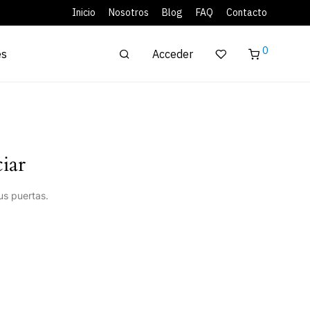
Inicio
Nosotros
Blog
FAQ
Contacto
0
Acceder
es
iar
us puertas.