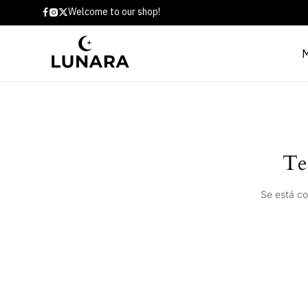
Welcome to our shop!
Te
Se está co