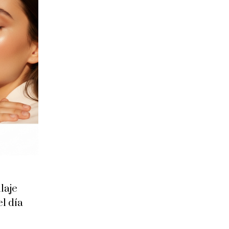
laje
l día