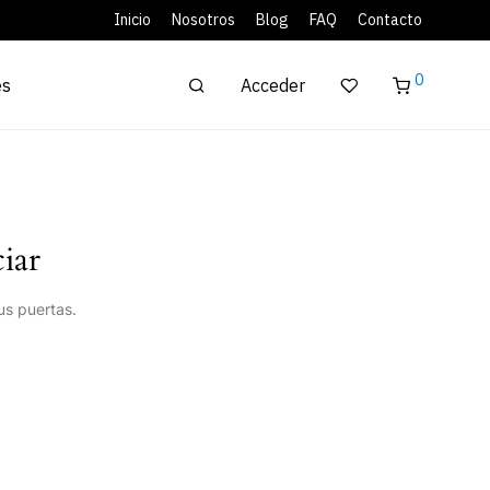
Inicio
Nosotros
Blog
FAQ
Contacto
0
Acceder
es
iar
us puertas.