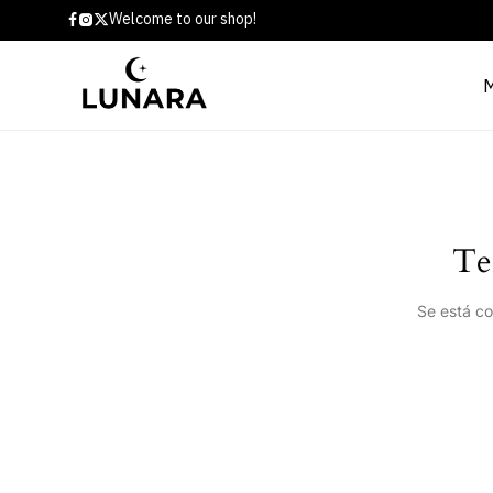
Welcome to our shop!
Te
Se está co