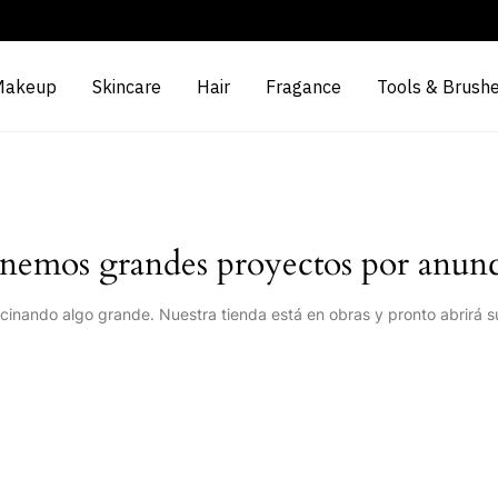
Makeup
Skincare
Hair
Fragance
Tools & Brush
nemos grandes proyectos por anunc
cinando algo grande. Nuestra tienda está en obras y pronto abrirá s