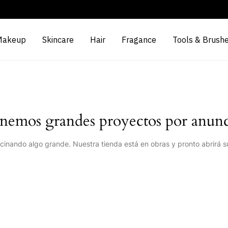
Makeup
Skincare
Hair
Fragance
Tools & Brush
nemos grandes proyectos por anunc
cinando algo grande. Nuestra tienda está en obras y pronto abrirá s