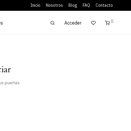
Inicio
Nosotros
Blog
FAQ
Contacto
0
Acceder
es
iar
us puertas.