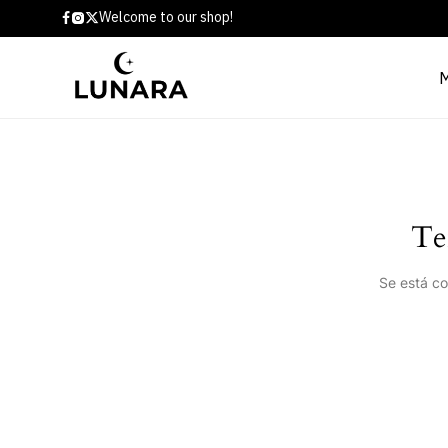
Welcome to our shop!
Te
Se está co