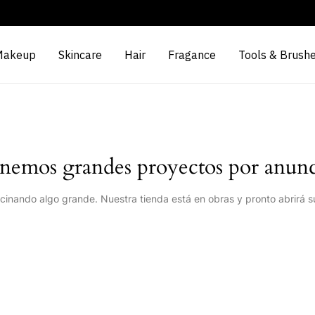
Makeup
Skincare
Hair
Fragance
Tools & Brush
nemos grandes proyectos por anunc
cinando algo grande. Nuestra tienda está en obras y pronto abrirá s