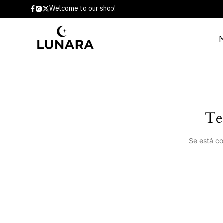
Welcome to our shop!
Te
Se está co