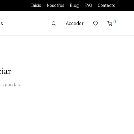
Inicio
Nosotros
Blog
FAQ
Contacto
0
Acceder
es
iar
us puertas.