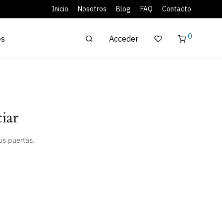
Inicio
Nosotros
Blog
FAQ
Contacto
0
Acceder
es
iar
us puertas.