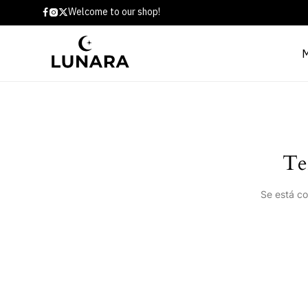
Welcome to our shop!
Te
Se está co