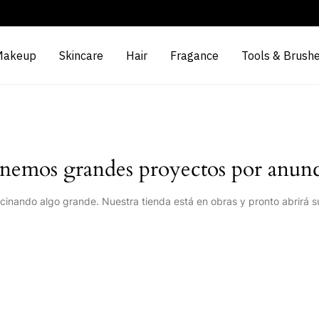
Makeup
Skincare
Hair
Fragance
Tools & Brush
nemos grandes proyectos por anunc
cinando algo grande. Nuestra tienda está en obras y pronto abrirá s