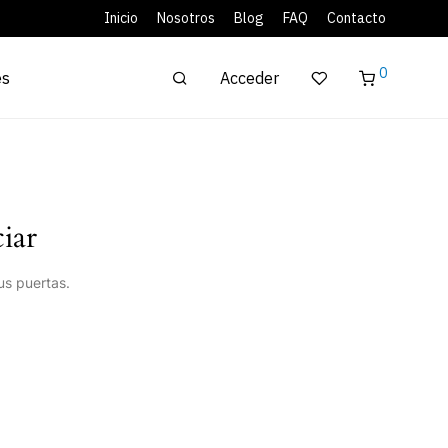
Inicio
Nosotros
Blog
FAQ
Contacto
0
Acceder
es
iar
us puertas.