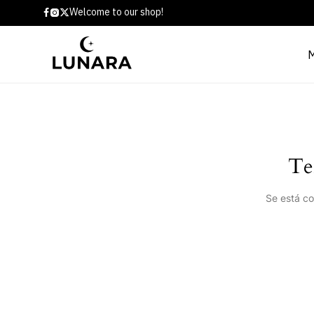
Welcome to our shop!
Te
Se está co