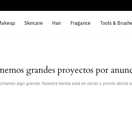
Makeup
Skincare
Hair
Fragance
Tools & Brush
nemos grandes proyectos por anunc
cinando algo grande. Nuestra tienda está en obras y pronto abrirá s