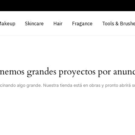
Makeup
Skincare
Hair
Fragance
Tools & Brush
nemos grandes proyectos por anunc
cinando algo grande. Nuestra tienda está en obras y pronto abrirá s