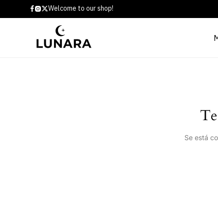
Welcome to our shop!
Te
Se está co