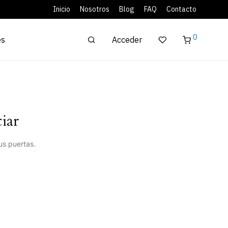
Inicio
Nosotros
Blog
FAQ
Contacto
0
Acceder
es
iar
us puertas.