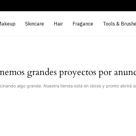
Makeup
Skincare
Hair
Fragance
Tools & Brush
nemos grandes proyectos por anunc
cinando algo grande. Nuestra tienda está en obras y pronto abrirá s