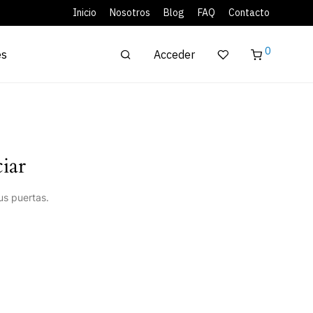
Inicio
Nosotros
Blog
FAQ
Contacto
0
Acceder
es
iar
us puertas.