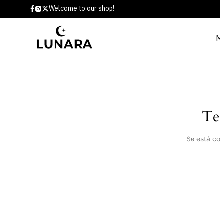
Welcome to our shop!
Te
Se está co