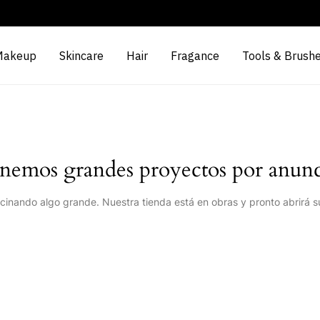
Makeup
Skincare
Hair
Fragance
Tools & Brush
nemos grandes proyectos por anunc
cinando algo grande. Nuestra tienda está en obras y pronto abrirá s