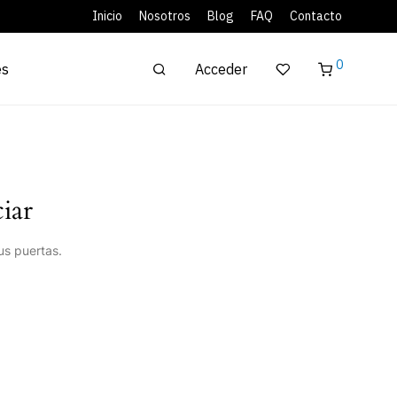
Inicio
Nosotros
Blog
FAQ
Contacto
0
Acceder
es
iar
us puertas.