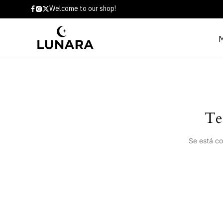
Welcome to our shop!
Te
Se está co