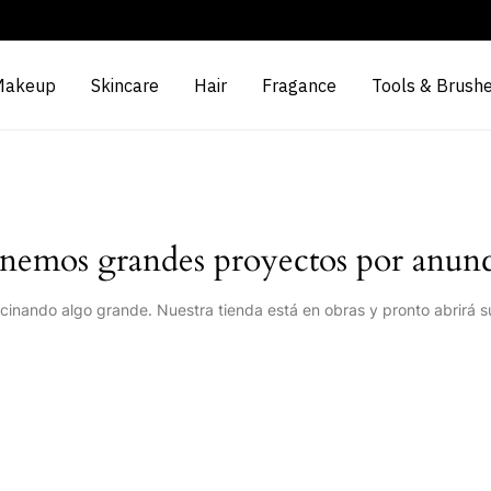
Makeup
Skincare
Hair
Fragance
Tools & Brush
nemos grandes proyectos por anunc
cinando algo grande. Nuestra tienda está en obras y pronto abrirá s