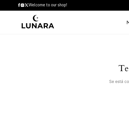
Welcome to our shop!
Te
Se está co