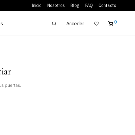
Inicio
Nosotros
Blog
FAQ
Contacto
0
Acceder
es
iar
us puertas.