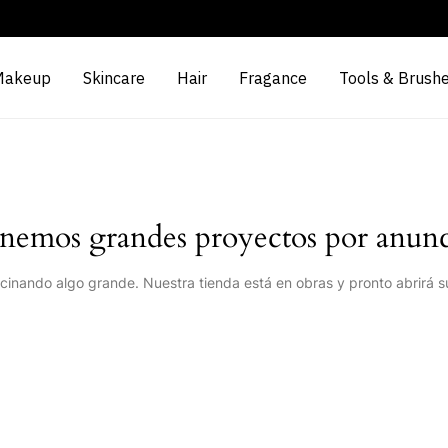
Makeup
Skincare
Hair
Fragance
Tools & Brush
nemos grandes proyectos por anunc
cinando algo grande. Nuestra tienda está en obras y pronto abrirá s