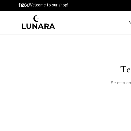
Welcome to our shop!
Te
Se está co