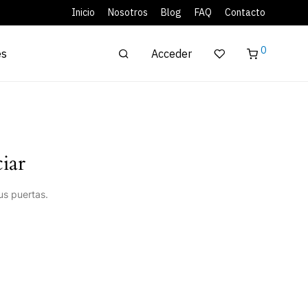
Inicio
Nosotros
Blog
FAQ
Contacto
0
Acceder
es
iar
us puertas.