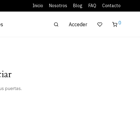
Inicio
Nosotros
Blog
FAQ
Contacto
0
Acceder
es
iar
us puertas.