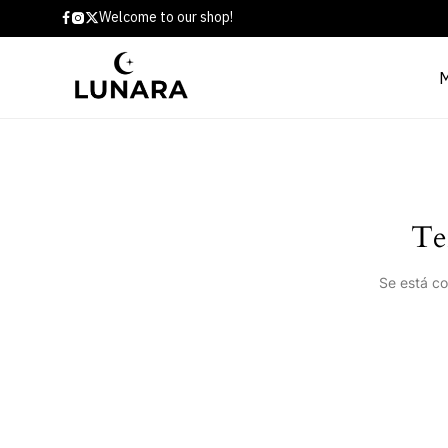
Welcome to our shop!
Te
Se está co