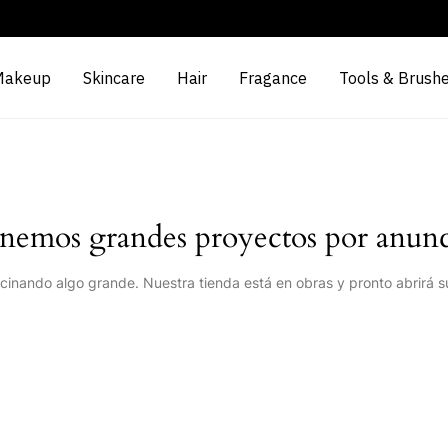
Makeup
Skincare
Hair
Fragance
Tools & Brush
nemos grandes proyectos por anunc
cinando algo grande. Nuestra tienda está en obras y pronto abrirá s