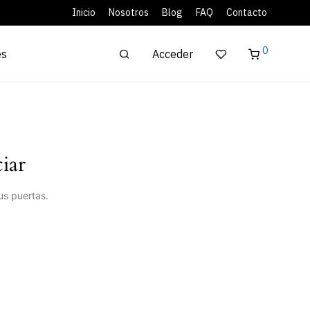
Inicio
Nosotros
Blog
FAQ
Contacto
0
Acceder
es
iar
us puertas.