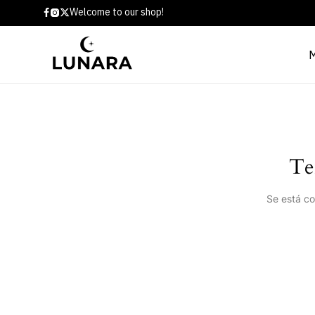
Welcome to our shop!
Te
Se está co