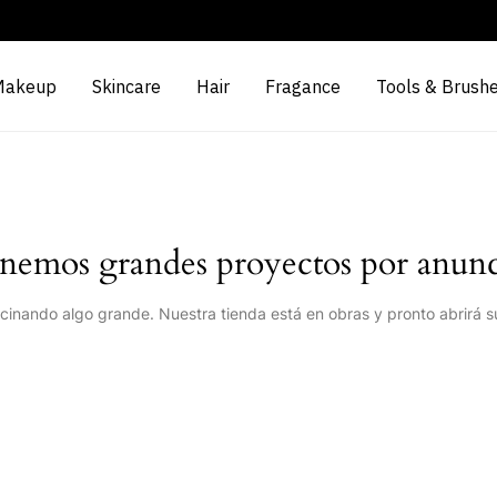
Makeup
Skincare
Hair
Fragance
Tools & Brush
nemos grandes proyectos por anunc
cinando algo grande. Nuestra tienda está en obras y pronto abrirá s