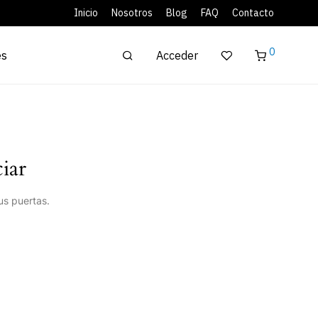
Inicio
Nosotros
Blog
FAQ
Contacto
0
Acceder
es
iar
us puertas.