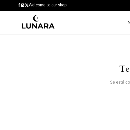
Welcome to our shop!
Te
Se está co