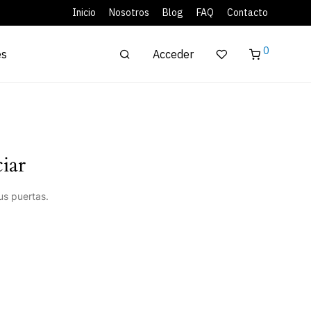
Inicio
Nosotros
Blog
FAQ
Contacto
0
Acceder
es
iar
us puertas.