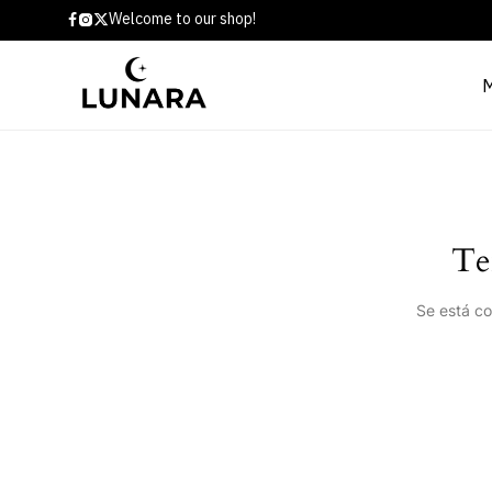
Welcome to our shop!
Te
Se está co