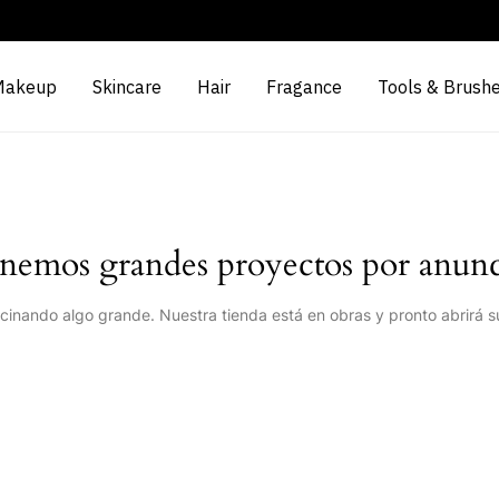
Makeup
Skincare
Hair
Fragance
Tools & Brush
nemos grandes proyectos por anunc
cinando algo grande. Nuestra tienda está en obras y pronto abrirá s