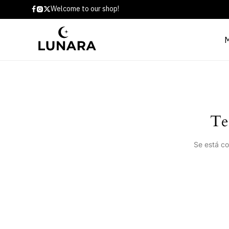
Welcome to our shop!
Te
Se está co