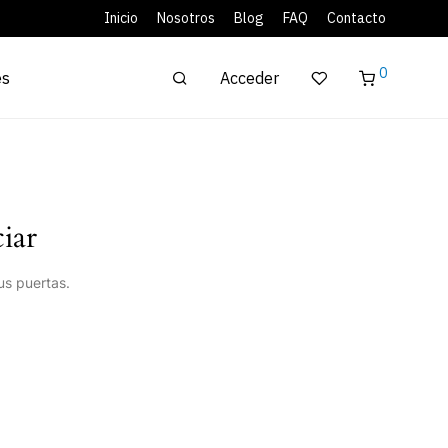
Inicio
Nosotros
Blog
FAQ
Contacto
0
Acceder
es
iar
us puertas.