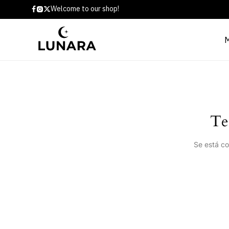
Welcome to our shop!
Te
Se está co