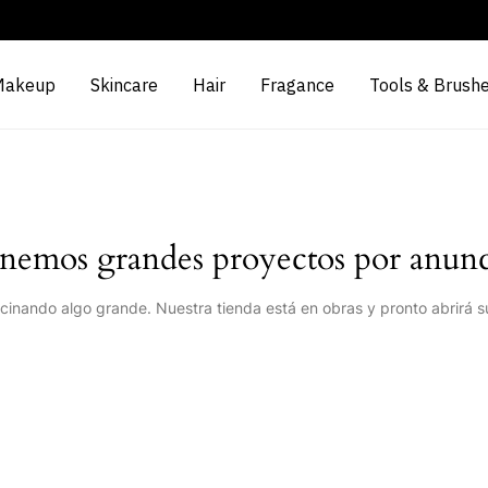
Makeup
Skincare
Hair
Fragance
Tools & Brush
nemos grandes proyectos por anunc
cinando algo grande. Nuestra tienda está en obras y pronto abrirá s