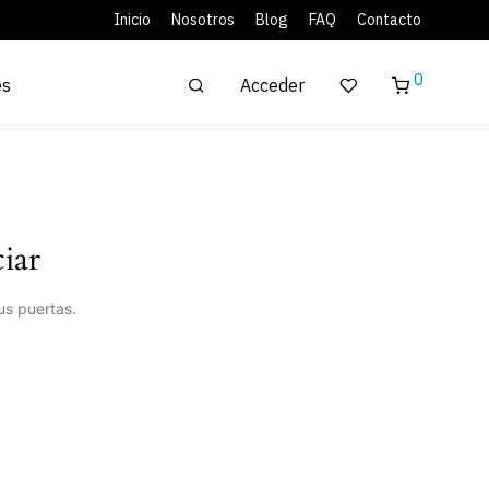
Inicio
Nosotros
Blog
FAQ
Contacto
0
Acceder
es
iar
us puertas.