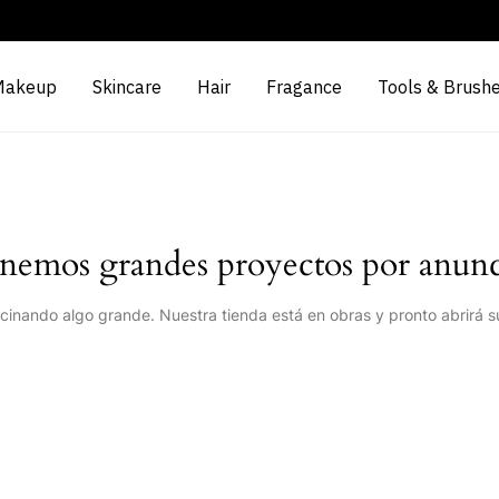
Makeup
Skincare
Hair
Fragance
Tools & Brush
nemos grandes proyectos por anunc
cinando algo grande. Nuestra tienda está en obras y pronto abrirá s