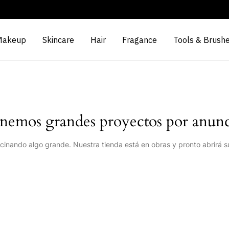
Makeup
Skincare
Hair
Fragance
Tools & Brush
nemos grandes proyectos por anunc
cinando algo grande. Nuestra tienda está en obras y pronto abrirá s