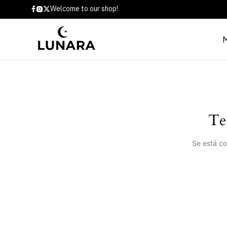
Welcome to our shop!
Te
Se está co