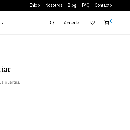
Inicio
Nosotros
Blog
FAQ
Contacto
0
Acceder
es
iar
us puertas.