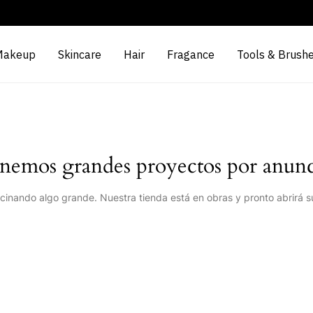
Makeup
Skincare
Hair
Fragance
Tools & Brush
nemos grandes proyectos por anunc
cinando algo grande. Nuestra tienda está en obras y pronto abrirá s