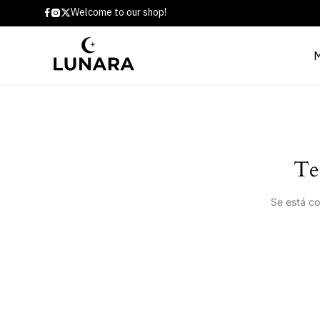
Welcome to our shop!
Te
Se está co