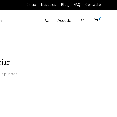
Inicio
Nosotros
Blog
FAQ
Contacto
0
Acceder
es
iar
us puertas.