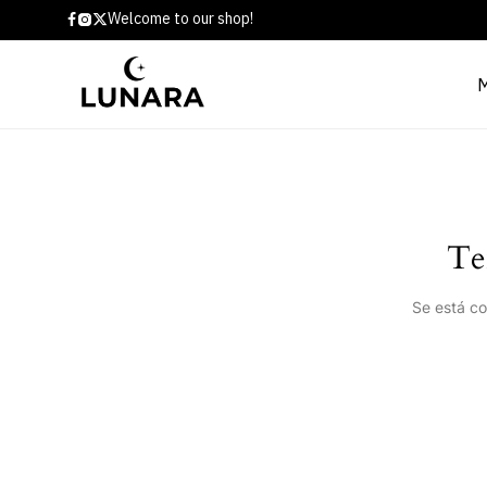
Welcome to our shop!
Te
Se está co