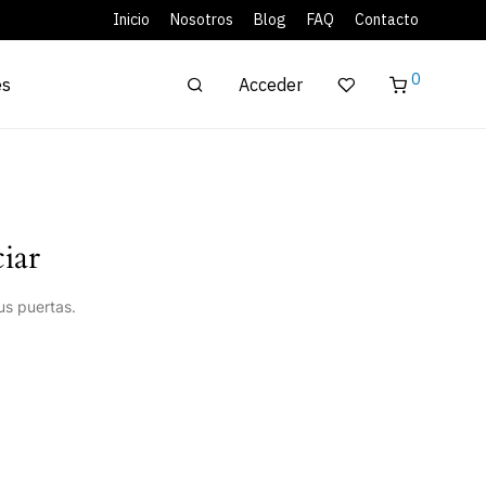
Inicio
Nosotros
Blog
FAQ
Contacto
0
Acceder
es
iar
us puertas.