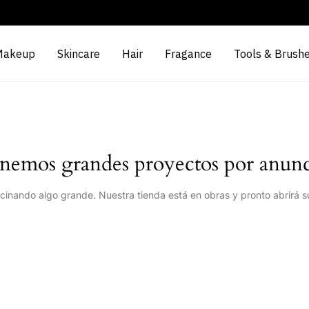
Makeup
Skincare
Hair
Fragance
Tools & Brush
nemos grandes proyectos por anunc
cinando algo grande. Nuestra tienda está en obras y pronto abrirá s