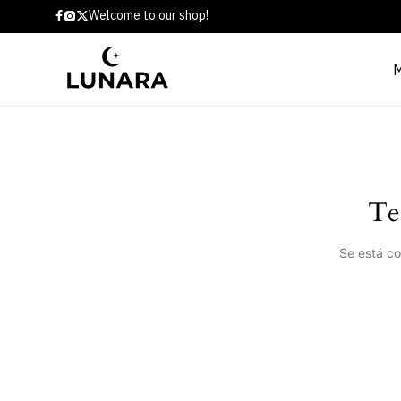
Welcome to our shop!
Te
Se está co