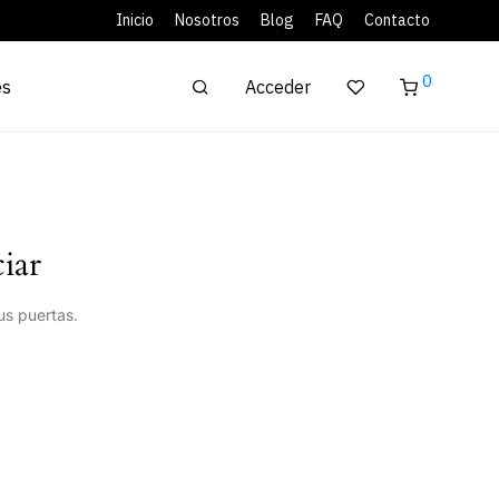
Inicio
Nosotros
Blog
FAQ
Contacto
0
Acceder
es
iar
us puertas.