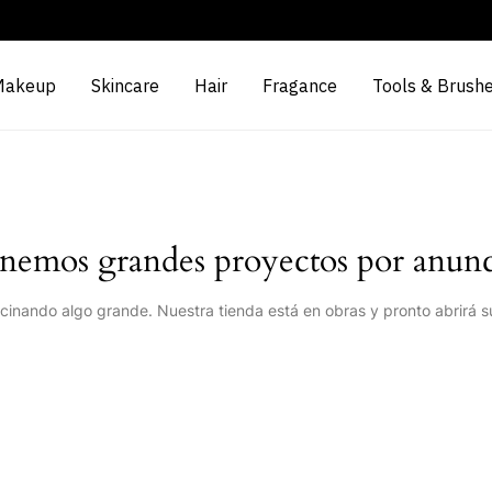
Makeup
Skincare
Hair
Fragance
Tools & Brush
nemos grandes proyectos por anunc
cinando algo grande. Nuestra tienda está en obras y pronto abrirá s